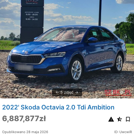
5 zdjęć
2022' Skoda Octavia 2.0 Tdi Ambition
6,887,877zł
Opublikowano 28 maja 2026
ID: UwcwiR