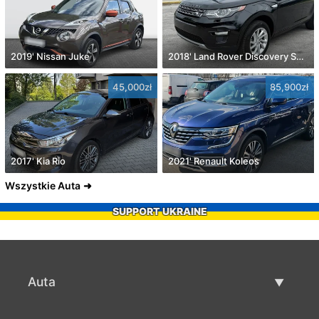
2019' Nissan Juke
2018' Land Rover Discovery Sport
45,000zł
85,900zł
2017' Kia Rio
2021' Renault Koleos
Wszystkie Auta
SUPPORT UKRAINE
Auta
Auta używane