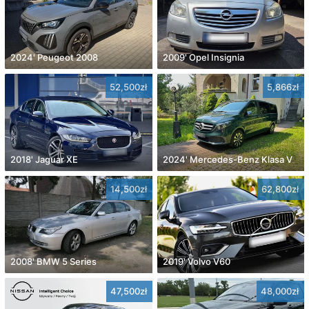
2024' Peugeot 2008
2009' Opel Insignia
52,500zł
5,866zł
2018' Jaguar XE
2024' Mercedes-Benz Klasa V
14,500zł
62,800zł
2008' BMW 5 Series
2019' Volvo V60
47,500zł
48,000zł