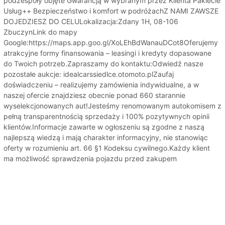
podzespoły objęte Gwarancją w wybranym przez Klienta Pakiecie
Usług++ Bezpieczeństwo i komfort w podróżachZ NAMI ZAWSZE
DOJEDZIESZ DO CELULokalizacja:Zdany 1H, 08-106
ZbuczynLink do mapy
Google:https://maps.app.goo.gl/XoLEhBdWanauDCot8Oferujemy
atrakcyjne formy finansowania – leasingi i kredyty dopasowane
do Twoich potrzeb.Zapraszamy do kontaktu:Odwiedź nasze
pozostałe aukcje: idealcarssiedlce.otomoto.plZaufaj
doświadczeniu – realizujemy zamówienia indywidualne, a w
naszej ofercie znajdziesz obecnie ponad 660 starannie
wyselekcjonowanych aut!Jesteśmy renomowanym autokomisem z
pełną transparentnością sprzedaży i 100% pozytywnych opinii
klientów.Informacje zawarte w ogłoszeniu są zgodne z naszą
najlepszą wiedzą i mają charakter informacyjny, nie stanowiąc
oferty w rozumieniu art. 66 §1 Kodeksu cywilnego.Każdy klient
ma możliwość sprawdzenia pojazdu przed zakupem