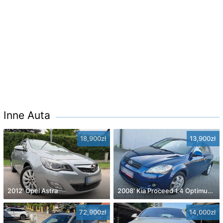
Inne Auta
18,900zł
13,900zł
2012' Opel Astra
2008' Kia Proceed 1.4 Optimum +
72,900zł
14,000zł