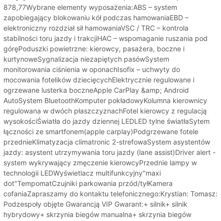
878,77Wybrane elementy wyposażenia:ABS – system
zapobiegający blokowaniu kół podczas hamowaniaEBD –
elektroniczny rozdział sił hamowaniaVSC / TRC – kontrola
stabilności toru jazdy i trakcjiHAC – wspomaganie ruszania pod
góręPoduszki powietrzne: kierowcy, pasażera, boczne i
kurtynoweSygnalizacja niezapiętych pasówSystem
monitorowania ciśnienia w oponachIsofix – uchwyty do
mocowania fotelików dziecięcychElektrycznie regulowane i
ogrzewane lusterka boczneApple CarPlay &amp; Android
AutoSystem BluetoothKomputer pokładowyKolumna kierownicy
regulowana w dwóch płaszczyznachFotel kierowcy z regulacją
wysokościŚwiatła do jazdy dziennej LEDLED tylne światłaSytem
łączności ze smartfonem(apple carplay)Podgrzewane fotele
przednieKlimatyzacja climatronic 2-strefowaSystem asystentów
jazdy: asystent utrzymywania toru jazdy (lane assist)Driver alert -
system wykrywający zmęczenie kierowcyPrzednie lampy w
technologii LEDWyświetlacz multifunkcyjny"maxi
dot"TempomatCzujniki parkowania przód/tyłKamera
cofaniaZapraszamy do kontaktu telefonicznego:Krystian: Tomasz:
Podzespoły objęte Gwarancją VIP Gwarant:+ silnik+ silnik
hybrydowy+ skrzynia biegów manualna+ skrzynia biegów