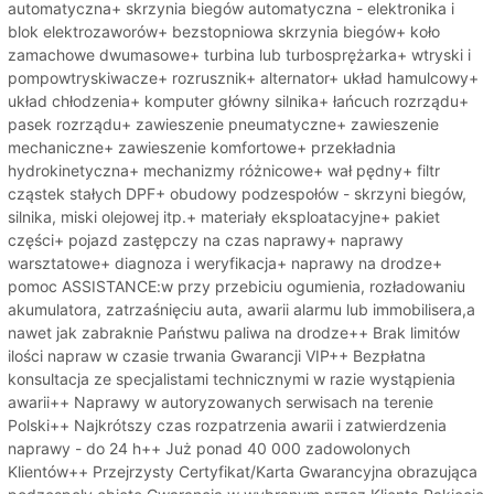
automatyczna+ skrzynia biegów automatyczna - elektronika i
blok elektrozaworów+ bezstopniowa skrzynia biegów+ koło
zamachowe dwumasowe+ turbina lub turbosprężarka+ wtryski i
pompowtryskiwacze+ rozrusznik+ alternator+ układ hamulcowy+
układ chłodzenia+ komputer główny silnika+ łańcuch rozrządu+
pasek rozrządu+ zawieszenie pneumatyczne+ zawieszenie
mechaniczne+ zawieszenie komfortowe+ przekładnia
hydrokinetyczna+ mechanizmy różnicowe+ wał pędny+ filtr
cząstek stałych DPF+ obudowy podzespołów - skrzyni biegów,
silnika, miski olejowej itp.+ materiały eksploatacyjne+ pakiet
części+ pojazd zastępczy na czas naprawy+ naprawy
warsztatowe+ diagnoza i weryfikacja+ naprawy na drodze+
pomoc ASSISTANCE:w przy przebiciu ogumienia, rozładowaniu
akumulatora, zatrzaśnięciu auta, awarii alarmu lub immobilisera,a
nawet jak zabraknie Państwu paliwa na drodze++ Brak limitów
ilości napraw w czasie trwania Gwarancji VIP++ Bezpłatna
konsultacja ze specjalistami technicznymi w razie wystąpienia
awarii++ Naprawy w autoryzowanych serwisach na terenie
Polski++ Najkrótszy czas rozpatrzenia awarii i zatwierdzenia
naprawy - do 24 h++ Już ponad 40 000 zadowolonych
Klientów++ Przejrzysty Certyfikat/Karta Gwarancyjna obrazująca