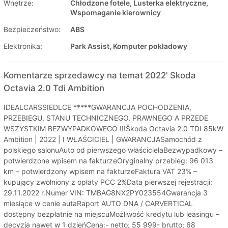
Wnętrze:
Chłodzone fotele, Lusterka elektryczne,
Wspomaganie kierownicy
Bezpieczeństwo:
ABS
Elektronika:
Park Assist, Komputer pokładowy
Komentarze sprzedawcy na temat 2022' Skoda
Octavia 2.0 Tdi Ambition
IDEALCARSSIEDLCE *****GWARANCJA POCHODZENIA,
PRZEBIEGU, STANU TECHNICZNEGO, PRAWNEGO A PRZEDE
WSZYSTKIM BEZWYPADKOWEGO !!!Škoda Octavia 2.0 TDI 85kW
Ambition | 2022 | I WŁAŚCICIEL | GWARANCJASamochód z
polskiego salonuAuto od pierwszego właścicielaBezwypadkowy –
potwierdzone wpisem na fakturzeOryginalny przebieg: 96 013
km – potwierdzony wpisem na fakturzeFaktura VAT 23% –
kupujący zwolniony z opłaty PCC 2%Data pierwszej rejestracji:
29.11.2022 r.Numer VIN: TMBAG8NX2PY023554Gwarancja 3
miesiące w cenie autaRaport AUTO DNA / CARVERTICAL
dostępny bezpłatnie na miejscuMożliwość kredytu lub leasingu –
decyzja nawet w 1 dzieńCena:- netto; 55 999- brutto; 68