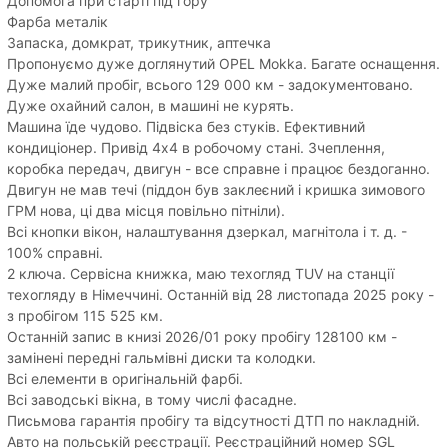
Допомога при старті під гору
Фарба металік
Запаска, домкрат, трикутник, аптечка
Пропонуємо дуже доглянутий OPEL Mokka. Багате оснащення.
Дуже малий пробіг, всього 129 000 км - задокументовано.
Дуже охайний салон, в машині не курять.
Машина їде чудово. Підвіска без стуків. Ефективний
кондиціонер. Привід 4х4 в робочому стані. Зчеплення,
коробка передач, двигун - все справне і працює бездоганно.
Двигун не мав течі (піддон був заклеєний і кришка зимового
ГРМ нова, ці два місця повільно пітніли).
Всі кнопки вікон, налаштування дзеркал, магнітола і т. д. -
100% справні.
2 ключа. Сервісна книжка, маю техогляд TUV на станції
техогляду в Німеччині. Останній від 28 листопада 2025 року -
з пробігом 115 525 км.
Останній запис в книзі 2026/01 року пробігу 128100 км -
замінені передні гальмівні диски та колодки.
Всі елементи в оригінальній фарбі.
Всі заводські вікна, в тому числі фасадне.
Письмова гарантія пробігу та відсутності ДТП по накладній.
Авто на польській реєстрації. Реєстраційний номер SGL