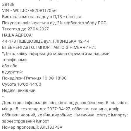
39138
VIN - W0LJC7E82DB117056
Виставляємо накладну з ПДВ - націнка.
Покупець звільняється від 2% гербового збору PCC.
Техогляд до 27.04.2027.
НАША АДРЕСА:
44-178 ПШЕШОВІЦЕ вул. ГЛІВИЦЬКА 42-44
ВПЕВНЕНІ АВТО. ІМПОРТ АВТО З НІМЕЧЧИНИ.
*Детальнішу інформацію можна отримати за нашими
телефонами
або або
відкритий:
Понеділок-П'ятниця 10:00-18:00
Субота 10:00-14:00
Неділя: вихідний
-
Додаткова інформація: кількість подушок безпеки: 6, кількість
місць: 5, техогляд до: 2027-04-27, оббивка: тканина, колір
оббивки: чорний, країна-виробник: Німеччина, статус імпорту:
зареєстрований імпорт
Номер пропозиції: AKL18JP3A