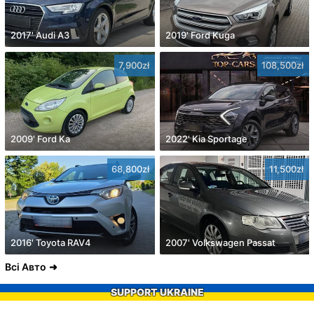
2017' Audi A3
2019' Ford Kuga
7,900zł
108,500zł
2009' Ford Ka
2022' Kia Sportage
68,800zł
11,500zł
2016' Toyota RAV4
2007' Volkswagen Passat
Всі Авто
SUPPORT UKRAINE