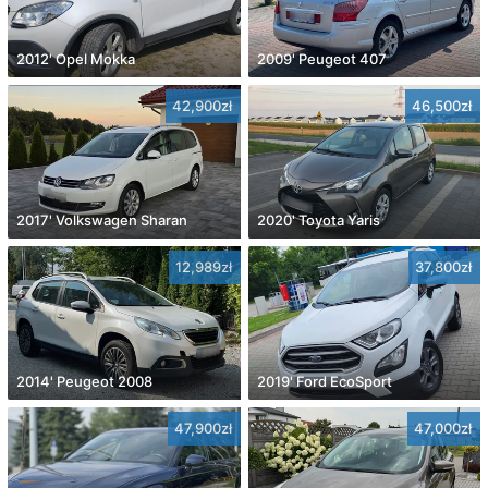
2012' Opel Mokka
2009' Peugeot 407
42,900zł
46,500zł
2017' Volkswagen Sharan
2020' Toyota Yaris
12,989zł
37,800zł
2014' Peugeot 2008
2019' Ford EcoSport
47,900zł
47,000zł