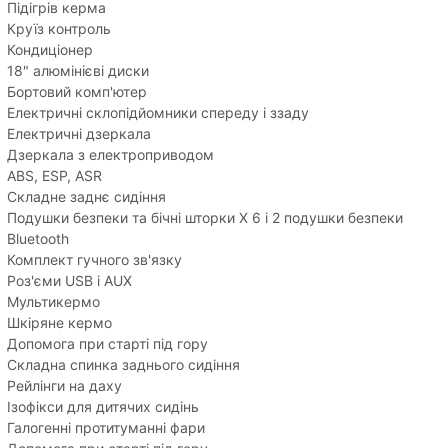
Підігрів керма
Круїз контроль
Кондиціонер
18" алюмінієві диски
Бортовий комп'ютер
Електричні склопідйомники спереду і ззаду
Електричні дзеркала
Дзеркала з електроприводом
ABS, ESP, ASR
Складне заднє сидіння
Подушки безпеки та бічні шторки Х 6 і 2 подушки безпеки
Bluetooth
Комплект гучного зв'язку
Роз'єми USB і AUX
Мультикермо
Шкіряне кермо
Допомога при старті під гору
Складна спинка заднього сидіння
Рейлінги на даху
Ізофікси для дитячих сидінь
Галогенні протитуманні фари