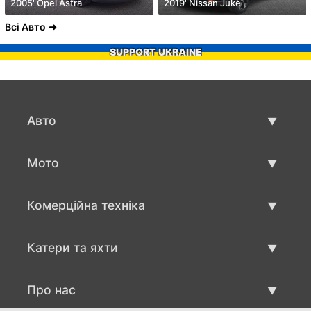
2005' Opel Astra
2019' Nissan Juke
Всі Авто
SUPPORT UKRAINE
Авто
Вживані авто
Мото
Авто продаж
Вживані мото
Комерційна техніка
Мото продаж
Вживана техніка для бізнесу
Катери та яхти
Авто для бизнесу продаж
Вживані катри та яхти
Про нас
Продаж катеру та яхти