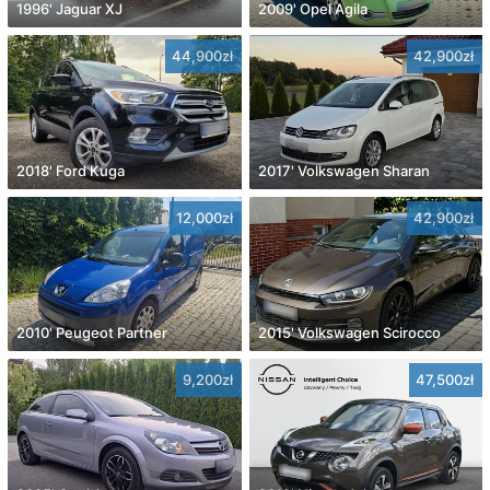
1996' Jaguar XJ
2009' Opel Agila
44,900zł
42,900zł
2018' Ford Kuga
2017' Volkswagen Sharan
12,000zł
42,900zł
2010' Peugeot Partner
2015' Volkswagen Scirocco
9,200zł
47,500zł