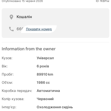
Опубліковано 15 червня 2026
ID: fK8Piw
Кошалін
666
Показати номер
Information from the owner
Кузов:
Універсал
Вік:
6 років
Пробіг:
89910 km
Об'єм:
1986 cc
Коробка передач:
Автоматична
Колір кузова:
Червоний
Інтер'єр:
Охолодження сидінь