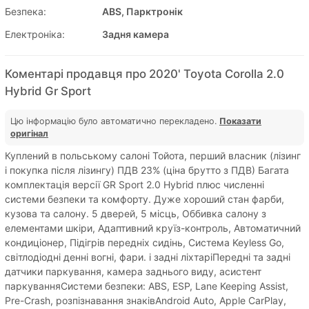
Безпека:
ABS, Парктронік
Електроніка:
Задня камера
Коментарі продавця про 2020' Toyota Corolla 2.0
Hybrid Gr Sport
Цю інформацію було автоматично перекладено.
Показати
оригінал
Куплений в польському салоні Тойота, перший власник (лізинг
і покупка після лізингу) ПДВ 23% (ціна брутто з ПДВ) Багата
комплектація версії GR Sport 2.0 Hybrid плюс численні
системи безпеки та комфорту. Дуже хороший стан фарби,
кузова та салону. 5 дверей, 5 місць, Оббивка салону з
елементами шкіри, Адаптивний круїз-контроль, Автоматичний
кондиціонер, Підігрів передніх сидінь, Система Keyless Go,
світлодіодні денні вогні, фари. і задні ліхтаріПередні та задні
датчики паркування, камера заднього виду, асистент
паркуванняСистеми безпеки: ABS, ESP, Lane Keeping Assist,
Pre-Crash, розпізнавання знаківAndroid Auto, Apple CarPlay,