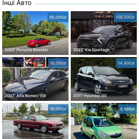
Інші Авто
86,000zł
108,500zł
2002' Porsche Boxster
2022' Kia Sportage
16,000zł
14,900zł
2007' Alfa Romeo 159
2011' Hyundai i30
10,000zł
9,999zł